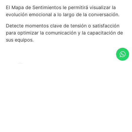
El Mapa de Sentimientos le permitirá visualizar la
evolución emocional a lo largo de la conversación.
Detecte momentos clave de tensión o satisfacción
para optimizar la comunicación y la capacitación de
sus equipos.
Medir la experiencia del Cliente
Automatice el proceso de evaluación de los agentes
en todas sus conversaciones e interacciones
mejorando la experiencia del cliente.